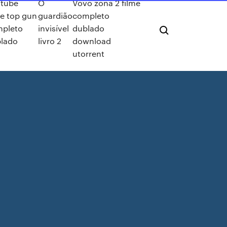
tube
O
Vovó zona 2 filme
me top gun
guardião
completo
pleto
invisível
dublado
lado
livro 2
download
utorrent