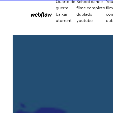
Quarto de
School dance
You
guerra
filme completo
fil
baixar
dublado
com
utorrent
youtube
dub